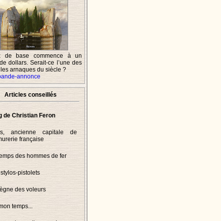
ix de base commence à un
 de dollars. Serait-ce l’une des
lles arnaques du siècle ?
 bande-annonce
Articles conseillés
g de Christian Feron
is, ancienne capitale de
murerie française
temps des hommes de fer
stylos-pistolets
règne des voleurs
mon temps...