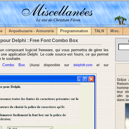
me
Arquebuserie - Armurerie
Programmation
TALN
Misc.
our Delphi : Free Font Combo Box
n composant logiciel freeware, qui vous permettra de gérer les
 une application Delphi. Le code source est fourni, ce qui permet
n le souhaite.
t Combo Box
(Aussi disponible sur
delphifr.com
et sur
Grâce 
Rebor
hommes 
leur ré
afin qu
dans leu