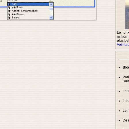
Le pr
million
plus be
Voir la
Blo
Par
l'ar
Le 
Les 
Le 
De 