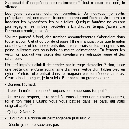
S'agissait-il d'une présence extra-terrestre ? Tout à coup plus rien, le
silence.
Les jours suivants, cela se reproduisit. De nouveau, je sortis
précipitamment, des sueurs froides me caressant l'échine. Je me mis à
imaginer les hypothèses les plus folles. Quelque fantôme ne voulant
pas regagner les limbes, peut-être ? En d'autres temps, j'aurais cru
l'immeuble hanté, mais là...
Volume poussé à fond, des trombes assourdissantes s'abattaient dans
toute la cour. C'était du cor de chasse ! Il ne manquait plus que le galop
des chevaux et les aboiements des chiens, mais on les imaginait sans
peine jaillissant des sous-bois en meute dalmatienne. En fermant les
yeux, on pouvait voir surgir des cavaliers en redingote rouge et des
rabatteurs.
Un cerf imprévu allait-il descendre par la cage d'escalier ? Non, juste
une petite dame d'une soixantaine d'années, vêtue d'un tablier bleu en
nylon. Parfois, elle entrait dans le magasin par l'entrée des artistes.
Cette fois-ci, intrigué, je la suivis. Elle parlait au grand sachem.
- Bonjour, Richard.
- Tiens, la mère Lucienne ! Toujours toute nue sous ton pull ?
- Un peu de respect, je te prie ! Je vous ai connu en culottes courtes,
toi et ton frère ! Quand vous vous battiez dans les bars, qui vous
soignait après ?
- Qui ça ? Nous ?
- Et qui vous a donné du permanganate plus tard ?
- Désolé, je ne me souviens pas...