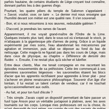
parfois hautaine, de certains étudiants de Liège croyant tout connaître,
donnant parfois lieu à des guerres d'ego.
Pourtant, les quatre piliers du temple de Salomon s'appelaient :
«
Savoir, vouloir, oser, se taire
». Le dernier mot nous enseigne que
l'humilité devant son métier est une qualité rare. Il s'en souvenait.
- Bon, et si nous retournions à nos œuvres, redoutable galérien ?
- D'accord, je prendrais les rames de l'avant.
Apparemment, il me voyait grand-maître de l'Ordre de la Lime.
Quelques instants plus tard, dans le sous-sol où s'entassait le stock, je
m'attaquais à la gigantesque pile d'armes de poing. Grâce à un liquide
expérimenté par mes soins, l'eau abandonnait les mécanismes par
agitation et immersion, puis allait se déposer au fond du bac de
nettoyage. Cette magie-là ne figurait pas dans les cours de Liège, mais
dans ceux de physique, au chapitre «
Différence de densité des
fluides
». Ensuite, il ne restait plus qu'à sécher et lubrifier.
Entre deux clients, Max me tenait compagnie en me racontant les
épisodes mouvementés de sa préhistoire. Cette ère commençait à ses
premières savonnettes liégeoises - les savonnettes étaient les blocs
d'acier que les apprentis rectifiaient pour apprendre à limer plat - pour
s'achever en pleine renaissance philosophique. Souvenir d'un âge d'or
lointain, il lui restait un talent certain de vendeur, car il ne touchait
qu'occasionnellement aux outils.
- Au fait, et pour ton fusil d'école ?
- Très simple. J'avais copié un dispositif permettant de faire passer un
fusil type Anson pour un véritable juxtaposé à platines, avec les axes
tournants sur les corps. Lorsque mes professeurs ont vu la chose, ils
m'ont demandé de tout retirer, par crainte de voir des secrets de métier