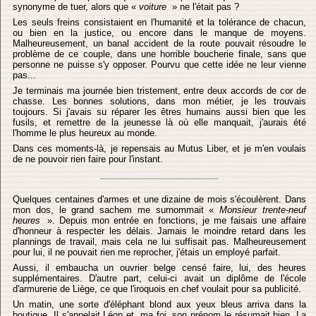
synonyme de tuer, alors que «
voiture
» ne l'était pas ?
Les seuls freins consistaient en l'humanité et la tolérance de chacun,
ou bien en la justice, ou encore dans le manque de moyens.
Malheureusement, un banal accident de la route pouvait résoudre le
problème de ce couple, dans une horrible boucherie finale, sans que
personne ne puisse s'y opposer. Pourvu que cette idée ne leur vienne
pas...
Je terminais ma journée bien tristement, entre deux accords de cor de
chasse. Les bonnes solutions, dans mon métier, je les trouvais
toujours. Si j'avais su réparer les êtres humains aussi bien que les
fusils, et remettre de la jeunesse là où elle manquait, j'aurais été
l'homme le plus heureux au monde.
Dans ces moments-là, je repensais au Mutus Liber, et je m'en voulais
de ne pouvoir rien faire pour l'instant.
Quelques centaines d'armes et une dizaine de mois s'écoulèrent. Dans
mon dos, le grand sachem me surnommait «
Monsieur trente-neuf
heures
». Depuis mon entrée en fonctions, je me faisais une affaire
d'honneur à respecter les délais. Jamais le moindre retard dans les
plannings de travail, mais cela ne lui suffisait pas. Malheureusement
pour lui, il ne pouvait rien me reprocher, j'étais un employé parfait.
Aussi, il embaucha un ouvrier belge censé faire, lui, des heures
supplémentaires. D'autre part, celui-ci avait un diplôme de l'école
d'armurerie de Liège, ce que l'iroquois en chef voulait pour sa publicité.
Un matin, une sorte d'éléphant blond aux yeux bleus arriva dans la
boutique. Il s'appelait Léon et, ma foi, son prénom le résumait bien. La