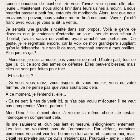
connu beaucoup de bonheur. Si vous l'aviez vue quand elle était
jeune... Maintenant, nous allons finir dans leurs usines à mourir, à nous
regarder passer à petit feu, entourés de moribonds. Alors, tant que nous
en avons le pouvoir, nous voulons mettre fin à nos jours. Voyez, j'ai été
franc avec vous, je vous ai dit la vérité...
Je sentais une grande sincérité dans son propos. Voilà le genre de
discours que je craignais d'entendre un jour. Lors de mon séjour à
l'hôpital, j'avais sauvé un vieillard ayant arraché ses perfusions. Ce
geste, je le regrettais encore, car la voix de mon grand-père suppliant
qu'on le débranche, sur son lit de mort, résonnait encore à mes oreilles.
Plus jamais ça ?
- Monsieur, je suis armurier, pas vendeur de mort. D'autre part, tout ce
que j'ai ici, ce sont des armes de défense. Elles peuvent blesser, mais
elles ne sont pas faites pour tuer.
- Et les fusils ?
- Si vous vous ratez, vous risquez de vous mutiler, vous ou votre
femme. Je ne pense pas que vous souhaitiez cela.
À ce moment, je l'entendis, elle...
- Ça ne sert à rien de venir ici, tu n'as pas voulu m'écouter. Il ne veut
pas comprendre. Viens, partons !
Mon Dieu ! Ils étaient deux à vouloir la même chose. Je restais
interloqué en comprenant cela.
Ils me saluèrent et, d'un pas lent et mesuré, s'éloignèrent lentement.
Les lois ne voulaient pas de l'euthanasie. Par défaut, certaines
personnes venaient voir les hommes d'un autre art, comme moi, mais
c'était les prendre pour ce qu'ils n'étaient pas. Pourquoi «
arme
» était-il