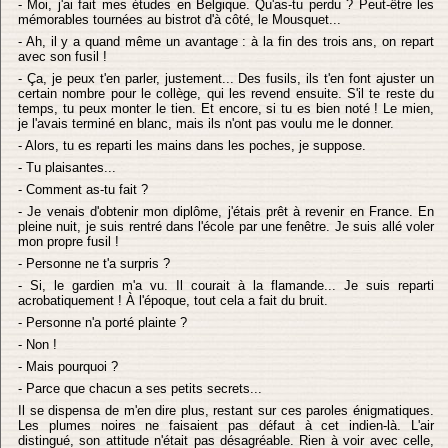
- Moi, j'ai fait mes études en Belgique. Qu'as-tu perdu ? Peut-être les
mémorables tournées au bistrot d'à côté, le Mousquet...
- Ah, il y a quand même un avantage : à la fin des trois ans, on repart
avec son fusil !
- Ça, je peux t'en parler, justement... Des fusils, ils t'en font ajuster un
certain nombre pour le collège, qui les revend ensuite. S'il te reste du
temps, tu peux monter le tien. Et encore, si tu es bien noté ! Le mien,
je l'avais terminé en blanc, mais ils n'ont pas voulu me le donner.
- Alors, tu es reparti les mains dans les poches, je suppose.
- Tu plaisantes...
- Comment as-tu fait ?
- Je venais d'obtenir mon diplôme, j'étais prêt à revenir en France. En
pleine nuit, je suis rentré dans l'école par une fenêtre. Je suis allé voler
mon propre fusil !
- Personne ne t'a surpris ?
- Si, le gardien m'a vu. Il courait à la flamande... Je suis reparti
acrobatiquement ! À l'époque, tout cela a fait du bruit.
- Personne n'a porté plainte ?
- Non !
- Mais pourquoi ?
- Parce que chacun a ses petits secrets...
Il se dispensa de m'en dire plus, restant sur ces paroles énigmatiques.
Les plumes noires ne faisaient pas défaut à cet indien-là. L'air
distingué, son attitude n'était pas désagréable. Rien à voir avec celle,