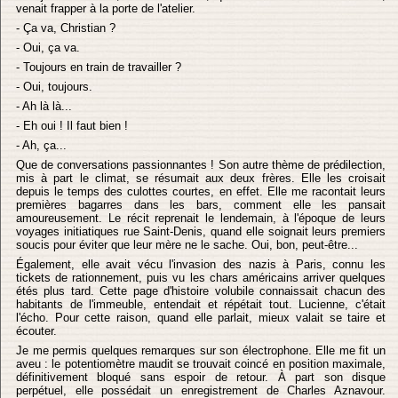
venait frapper à la porte de l'atelier.
- Ça va, Christian ?
- Oui, ça va.
- Toujours en train de travailler ?
- Oui, toujours.
- Ah là là...
- Eh oui ! Il faut bien !
- Ah, ça...
Que de conversations passionnantes ! Son autre thème de prédilection,
mis à part le climat, se résumait aux deux frères. Elle les croisait
depuis le temps des culottes courtes, en effet. Elle me racontait leurs
premières bagarres dans les bars, comment elle les pansait
amoureusement. Le récit reprenait le lendemain, à l'époque de leurs
voyages initiatiques rue Saint-Denis, quand elle soignait leurs premiers
soucis pour éviter que leur mère ne le sache. Oui, bon, peut-être...
Également, elle avait vécu l'invasion des nazis à Paris, connu les
tickets de rationnement, puis vu les chars américains arriver quelques
étés plus tard. Cette page d'histoire volubile connaissait chacun des
habitants de l'immeuble, entendait et répétait tout. Lucienne, c'était
l'écho. Pour cette raison, quand elle parlait, mieux valait se taire et
écouter.
Je me permis quelques remarques sur son électrophone. Elle me fit un
aveu : le potentiomètre maudit se trouvait coincé en position maximale,
définitivement bloqué sans espoir de retour. À part son disque
perpétuel, elle possédait un enregistrement de Charles Aznavour.