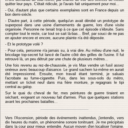
quitter leur pays. C'était ridicule, je l'avais fait uniquement pour moi...
- Oui, d'autant plus que certains exemplaires sont en France depuis un
bon demi-siècle.
- D'autre part, à cette période, quelqu'un avait dérobé un prototype de
superposé dans une usine d'armements de guerre, lors d'une visite
organisée. Personne ne tenait trop à ce que cet épisode s'ébruite. Sans
compter tout le reste, car tout se sait là-bas... Bref, par souci de ne pas
en ajouter encore et encore, aucune plainte n'a été déposée.
- Et le prototype volé ?
- Pour cela, personne n'a jamais su, à vrai dire. Au milieu d'une nuit, le
bricolage top-secret fut lancé de l'autre côté des grilles de l'usine. Il fut
retrouvé là, un peu détruit par une chute de plusieurs mètres...
Une fois revenu au rez-de-chaussée, je vis Max vendre un fusil assez
onéreux avec beaucoup d'aisance. Le grand sachem lui-même en aurait
été impressionné. Ensuite, mon travail étant terminé, je saluais
l'acrobate au fume-cigarette. Puis, dans les sous-sols du métro,
mettant un ticket neuf dans ma fière monture, je regagnais le tipi
central au galop.
Sur le quai du cheval de fer, mes peintures de guerre tiraient en
séchant, exigeant un nouveau fait d'armes. Plus que quelques stations
avant les prochaines batailles...
Vers l'Ascension, période des événements inattendus, j'entendis, vers
dix heures du matin, un phénomène sonore tonitruant. Je me précipitais
dans la cour pour mieux entendre. Aucun moyen d'en localiser l'origine.