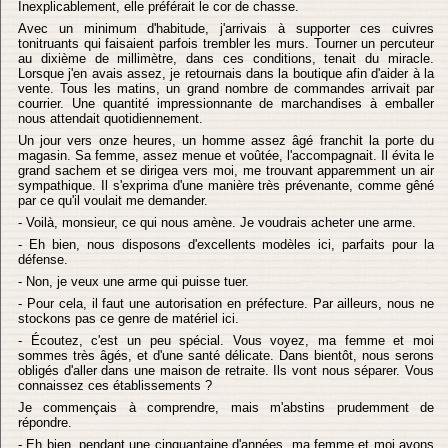
Inexplicablement, elle préférait le cor de chasse.
Avec un minimum d'habitude, j'arrivais à supporter ces cuivres
tonitruants qui faisaient parfois trembler les murs. Tourner un percuteur
au dixième de millimètre, dans ces conditions, tenait du miracle.
Lorsque j'en avais assez, je retournais dans la boutique afin d'aider à la
vente. Tous les matins, un grand nombre de commandes arrivait par
courrier. Une quantité impressionnante de marchandises à emballer
nous attendait quotidiennement.
Un jour vers onze heures, un homme assez âgé franchit la porte du
magasin. Sa femme, assez menue et voûtée, l'accompagnait. Il évita le
grand sachem et se dirigea vers moi, me trouvant apparemment un air
sympathique. Il s'exprima d'une manière très prévenante, comme gêné
par ce qu'il voulait me demander.
- Voilà, monsieur, ce qui nous amène. Je voudrais acheter une arme.
- Eh bien, nous disposons d'excellents modèles ici, parfaits pour la
défense.
- Non, je veux une arme qui puisse tuer.
- Pour cela, il faut une autorisation en préfecture. Par ailleurs, nous ne
stockons pas ce genre de matériel ici.
- Écoutez, c'est un peu spécial. Vous voyez, ma femme et moi
sommes très âgés, et d'une santé délicate. Dans bientôt, nous serons
obligés d'aller dans une maison de retraite. Ils vont nous séparer. Vous
connaissez ces établissements ?
Je commençais à comprendre, mais m'abstins prudemment de
répondre.
- Eh bien, pendant une cinquantaine d'années, ma femme et moi avons