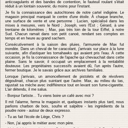
anticoagulants et des bandes de contention, le fauteuil roulant s'était
réduit à un lointain souvenir, du moins pour l'instant.
Je fis la connaissance des autochtones de notre cartel indigène. Le
magasin principal marquait le centre d'une étoile. À chaque branche,
une surface de vente et une personne : Lucien, spécialisé dans les
mises à mesures, vers le Nord ; Joseph, vers l'Est ; Gérard, à une
trentaine de kilomètres ; Max, pas très loin de la tour Eiffel, à notre
Sud. Chacun ramait dans son petit canoë, rendant ses comptes en
temps et en heure au grand sachem.
Consécutivement à la saison des pluies, l'armurerie de Max fut
inondée. Dans un cheval de fer caracolant, j'arrivais sur place à la lune
suivante, afin d'astiquer les tomahawks qui avaient pris l'eau. À cette
occasion, je fis la connaissance de l'apache qui chevauchait dans cette
plaine. Sans le savoir, il occupait un emplacement à la rentabilité
douteuse. Les propriétaires successifs avaient dû, l'un après l'autre,
fermer boutique. Je le savais grâce aux archives familiales.
Lorsque j'arrivais, un amoncellement de pistolets et de révolvers
dégoulinait, chacun plus suintant que l'autre. Max, au milieu du tas,
rajustait sa mèche avec indifférence tout en levant son fume-cigarette.
L'air détendu, il me salua.
- Bonjour l'artiste... Tu viens boire un café avec moi ?
Il mit l'alarme, ferma le magasin et, quelques instants plus tard, nous
parlions charbon de bois, soufre et salpêtre - les ingrédients de la
poudre noire - autour de deux expresso.
- Tu as fait l'école de Liège, Chris ?
- Non, j'ai appris le métier avec mon père.