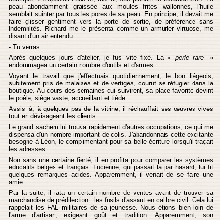
peau abondamment graissée aux moules frites wallonnes, l'huile
semblait suinter par tous les pores de sa peau. En principe, il devait me
faire glisser gentiment vers la porte de sortie, de préférence sans
indemnités. Richard me le présenta comme un armurier virtuose, me
disant d'un air entendu :
- Tu verras...
Après quelques jours d'atelier, je fus vite fixé. La «
perle rare
»
endommagea un certain nombre d'outils et d'armes.
Voyant le travail que j'effectuais quotidiennement, le bon liégeois,
subitement pris de malaises et de vertiges, courut se réfugier dans la
boutique. Au cours des semaines qui suivirent, sa place favorite devint
le poêle, siège vaste, accueillant et tiède.
Assis là, à quelques pas de la vitrine, il réchauffait ses œuvres vives
tout en dévisageant les clients.
Le grand sachem lui trouva rapidement d'autres occupations, ce qui me
dispensa d'un nombre important de colis. J'abandonnais cette excitante
besogne à Léon, le complimentant pour sa belle écriture lorsqu'il traçait
les adresses.
Non sans une certaine fierté, il en profita pour comparer les systèmes
éducatifs belges et français. Lucienne, qui passait là par hasard, lui fit
quelques remarques acides. Apparemment, il venait de se faire une
amie...
Par la suite, il rata un certain nombre de ventes avant de trouver sa
marchandise de prédilection : les fusils d'assaut en calibre civil. Cela lui
rappelait les FAL militaires de sa jeunesse. Nous étions bien loin de
l'arme d'artisan, exigeant goût et tradition. Apparemment, son