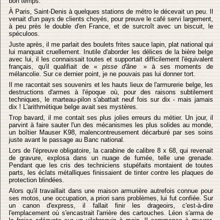
bon temps.
À Paris, Saint-Denis à quelques stations de métro le décevait un peu. Il
venait d'un pays de clients choyés, pour preuve le café servi largement,
à peu près le double d'en France, et de surcroît avec un biscuit, le
spéculoos.
Juste après, il me parlait des boulets frites sauce lapin, plat national qui
lui manquait cruellement. Inutile d'aborder les délices de la bière belge
avec lui, il les connaissait toutes et supportait difficilement l'équivalent
français, qu'il qualifiait de «
pisse d'âne
» à ses moments de
mélancolie. Sur ce dernier point, je ne pouvais pas lui donner tort.
Il me racontait ses souvenirs et les hauts lieux de l'armurerie belge, les
destructions d'armes à l'époque où, pour des raisons subtilement
techniques, le marteau-pilon s'abattait neuf fois sur dix - mais jamais
dix ! L'arithmétique belge avait ses mystères.
Trop bavard, il me contait ses plus jolies erreurs du métier. Un jour, il
parvint à faire sauter l'un des mécanismes les plus solides au monde,
un boîtier Mauser K98, malencontreusement décarburé par ses soins
juste avant le passage au Banc national.
Lors de l'épreuve obligatoire, la carabine de calibre 8 x 68, qui revenait
de gravure, explosa dans un nuage de fumée, telle une grenade.
Pendant que les cris des techniciens stupéfaits montaient de toutes
parts, les éclats métalliques finissaient de tinter contre les plaques de
protection blindées.
Alors qu'il travaillait dans une maison armurière autrefois connue pour
ses motos, une occupation, a priori sans problèmes, lui fut confiée. Sur
un canon d'express, il fallait finir les drageoirs, c'est-à-dire
l'emplacement où s'encastrait l'arrière des cartouches. Léon s'arma de