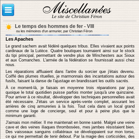
Le site de Christian Féron
Le temps des hommes de fer - VIII
ou les mémoires d'un armurier, par Christian Féron
Les Apaches
Le grand sachem avait fédéré quelques tribus. Elles vivaient aux points
cardinaux de la Lutèce. Quatre boutiques tournaient ainsi sur le stock
du tipi principal, permettant de vendre plus de Winchesters aux Sioux
et aux Comanches. L'armée de la fédération se fournissait aussi chez
nous.
Les réparations affluaient dans l'antre du sorcier que j'étais devenu.
Coiffé des plumes rituelles, je marmonnais des incantations autour des
fusils, faisant la danse de l'ajustage en brandissant les outils sacrés.
À ce moment-là, je faisais en moyenne trois réparations par jour,
quoique le total quotidien puisse parfois monter jusqu'à une quinzaine.
Pour arriver à ce résultat, développer des techniques personnelles avait
été nécessaire. J'étais un service après-vente complet, assurant les
arrières de cinq armureries à la fois. Tout cela dans un local grand
comme une loge de concierge, seul et pour à peine plus que le
minimum garanti.
J'aimais mon métier. Il me maintenait en bonne santé. Malgré une veine
cave et des veines iliaques thrombosées, mes jambes résistaient bien.
Des vaisseaux sanguins collatéraux se développaient sur mon torse,
ce qui me permettait de tenir debout. Par la magie des corticoïdes, des