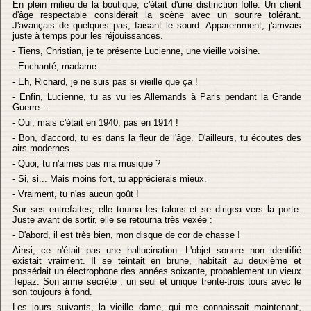
En plein milieu de la boutique, c'était d'une distinction folle. Un client
d'âge respectable considérait la scène avec un sourire tolérant.
J'avançais de quelques pas, faisant le sourd. Apparemment, j'arrivais
juste à temps pour les réjouissances.
- Tiens, Christian, je te présente Lucienne, une vieille voisine.
- Enchanté, madame.
- Eh, Richard, je ne suis pas si vieille que ça !
- Enfin, Lucienne, tu as vu les Allemands à Paris pendant la Grande
Guerre...
- Oui, mais c'était en 1940, pas en 1914 !
- Bon, d'accord, tu es dans la fleur de l'âge. D'ailleurs, tu écoutes des
airs modernes.
- Quoi, tu n'aimes pas ma musique ?
- Si, si... Mais moins fort, tu apprécierais mieux.
- Vraiment, tu n'as aucun goût !
Sur ses entrefaites, elle tourna les talons et se dirigea vers la porte.
Juste avant de sortir, elle se retourna très vexée :
- D'abord, il est très bien, mon disque de cor de chasse !
Ainsi, ce n'était pas une hallucination. L'objet sonore non identifié
existait vraiment. Il se teintait en brune, habitait au deuxième et
possédait un électrophone des années soixante, probablement un vieux
Tepaz. Son arme secrète : un seul et unique trente-trois tours avec le
son toujours à fond.
Les jours suivants, la vieille dame, qui me connaissait maintenant,