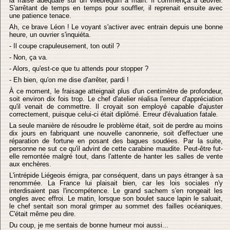
la fraise adéquate sur un vilebrequin à main. Il commença à œuvrer.
S'arrêtant de temps en temps pour souffler, il reprenait ensuite avec
une patience tenace.
Ah, ce brave Léon ! Le voyant s'activer avec entrain depuis une bonne
heure, un ouvrier s'inquiéta.
- Il coupe crapuleusement, ton outil ?
- Non, ça va.
- Alors, qu'est-ce que tu attends pour stopper ?
- Eh bien, qu'on me dise d'arrêter, pardi !
À ce moment, le fraisage atteignait plus d'un centimètre de profondeur,
soit environ dix fois trop. Le chef d'atelier réalisa l'erreur d'appréciation
qu'il venait de commettre. Il croyait son employé capable d'ajuster
correctement, puisque celui-ci était diplômé. Erreur d'évaluation fatale.
La seule manière de résoudre le problème était, soit de perdre au moins
dix jours en fabriquant une nouvelle canonnerie, soit d'effectuer une
réparation de fortune en posant des bagues soudées. Par la suite,
personne ne sut ce qu'il advint de cette carabine maudite. Peut-être fut-
elle remontée malgré tout, dans l'attente de hanter les salles de vente
aux enchères.
L'intrépide Liégeois émigra, par conséquent, dans un pays étranger à sa
renommée. La France lui plaisait bien, car les lois sociales n'y
interdisaient pas l'incompétence. Le grand sachem s'en rongeait les
ongles avec effroi. Le matin, lorsque son boulet sauce lapin le saluait,
le chef sentait son moral grimper au sommet des failles océaniques.
C'était même peu dire.
Du coup, je me sentais de bonne humeur moi aussi...