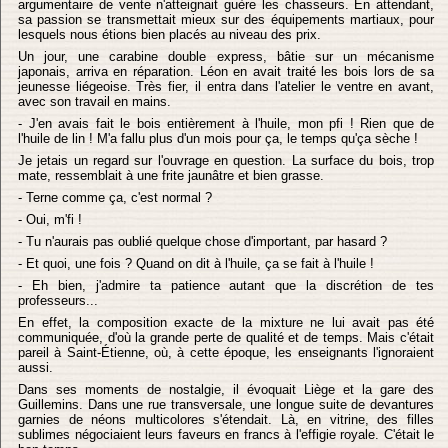
argumentaire de vente n'atteignait guère les chasseurs. En attendant,
sa passion se transmettait mieux sur des équipements martiaux, pour
lesquels nous étions bien placés au niveau des prix.
Un jour, une carabine double express, bâtie sur un mécanisme
japonais, arriva en réparation. Léon en avait traité les bois lors de sa
jeunesse liégeoise. Très fier, il entra dans l'atelier le ventre en avant,
avec son travail en mains.
- J'en avais fait le bois entièrement à l'huile, mon pfi ! Rien que de
l'huile de lin ! M'a fallu plus d'un mois pour ça, le temps qu'ça sèche !
Je jetais un regard sur l'ouvrage en question. La surface du bois, trop
mate, ressemblait à une frite jaunâtre et bien grasse.
- Terne comme ça, c'est normal ?
- Oui, m'fi !
- Tu n'aurais pas oublié quelque chose d'important, par hasard ?
- Et quoi, une fois ? Quand on dit à l'huile, ça se fait à l'huile !
- Eh bien, j'admire ta patience autant que la discrétion de tes
professeurs...
En effet, la composition exacte de la mixture ne lui avait pas été
communiquée, d'où la grande perte de qualité et de temps. Mais c'était
pareil à Saint-Étienne, où, à cette époque, les enseignants l'ignoraient
aussi.
Dans ses moments de nostalgie, il évoquait Liège et la gare des
Guillemins. Dans une rue transversale, une longue suite de devantures
garnies de néons multicolores s'étendait. Là, en vitrine, des filles
sublimes négociaient leurs faveurs en francs à l'effigie royale. C'était le