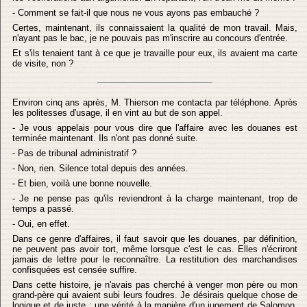
- Comment se fait-il que nous ne vous ayons pas embauché ?
Certes, maintenant, ils connaissaient la qualité de mon travail. Mais,
n'ayant pas le bac, je ne pouvais pas m'inscrire au concours d'entrée.
Et s'ils tenaient tant à ce que je travaille pour eux, ils avaient ma carte
de visite, non ?
Environ cinq ans après, M. Thierson me contacta par téléphone. Après
les politesses d'usage, il en vint au but de son appel.
- Je vous appelais pour vous dire que l'affaire avec les douanes est
terminée maintenant. Ils n'ont pas donné suite.
- Pas de tribunal administratif ?
- Non, rien. Silence total depuis des années.
- Et bien, voilà une bonne nouvelle.
- Je ne pense pas qu'ils reviendront à la charge maintenant, trop de
temps a passé.
- Oui, en effet.
Dans ce genre d'affaires, il faut savoir que les douanes, par définition,
ne peuvent pas avoir tort, même lorsque c'est le cas. Elles n'écriront
jamais de lettre pour le reconnaître. La restitution des marchandises
confisquées est censée suffire.
Dans cette histoire, je n'avais pas cherché à venger mon père ou mon
grand-père qui avaient subi leurs foudres. Je désirais quelque chose de
logique et de juste : une vérité à la manière d'un jugement de Salomon,