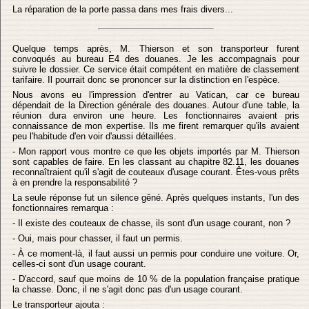
La réparation de la porte passa dans mes frais divers...
Quelque temps après, M. Thierson et son transporteur furent
convoqués au bureau E4 des douanes. Je les accompagnais pour
suivre le dossier. Ce service était compétent en matière de classement
tarifaire. Il pourrait donc se prononcer sur la distinction en l'espèce.
Nous avons eu l'impression d'entrer au Vatican, car ce bureau
dépendait de la Direction générale des douanes. Autour d'une table, la
réunion dura environ une heure. Les fonctionnaires avaient pris
connaissance de mon expertise. Ils me firent remarquer qu'ils avaient
peu l'habitude d'en voir d'aussi détaillées.
- Mon rapport vous montre ce que les objets importés par M. Thierson
sont capables de faire. En les classant au chapitre 82.11, les douanes
reconnaîtraient qu'il s'agit de couteaux d'usage courant. Êtes-vous prêts
à en prendre la responsabilité ?
La seule réponse fut un silence gêné. Après quelques instants, l'un des
fonctionnaires remarqua :
- Il existe des couteaux de chasse, ils sont d'un usage courant, non ?
- Oui, mais pour chasser, il faut un permis.
- À ce moment-là, il faut aussi un permis pour conduire une voiture. Or,
celles-ci sont d'un usage courant.
- D'accord, sauf que moins de 10 % de la population française pratique
la chasse. Donc, il ne s'agit donc pas d'un usage courant.
Le transporteur ajouta :