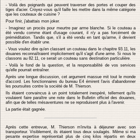
- Voilà des poignards qui peuvent traverser des portes et couper des
tiges d'acier. Croyez-vous qu'il faille les mettre dans la même catégorie
que les couteaux de cuisine ?
Pour finir, j'abattais mon joker.
- Imaginez un procès pour meurtre par arme blanche. Si le couteau a
été vendu comme étant d'usage courant, il n'y a pas forcément de
préméditation. Tandis que, s'il a été vendu en tant qu'arme, il devient
possible d'en établir une.
- Vous voulez dire qu'en classant un couteau dans le chapitre 93.11, les
douanes reconnaîtraient implicitement qu'il s'agit d'une arme. Si nous le
classons au 82.11, ce serait un couteau sans destination particulière.
- Voilà le fond de la question, et la responsabilité de vos services
qu'elle pourrait entraîner.
Après une longue discussion, cet argument massue mit tout le monde
d'accord. Les fonctionnaires du bureau E4 émirent l'avis d'abandonner
les poursuites contre la société de M. Thierson.
Ils étaient convaincus à un point totalement inespéré, tellement qu'ils
voulaient faire paraître une note dans le Bulletin officiel des douanes,
afin que de telles mésaventures ne se reproduisent plus à l'avenir.
La partie était gagnée.
Après cette entrevue, M. Thierson m'invita à déjeuner avec son
transporteur. Visiblement, ils étaient tous deux soulagés. Même si ma
pesante expertise représentait plus de cinq kilos répartis en deux