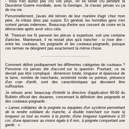
- Vous n'en auriez pas cru vos yeux, on se serait cru pendant la
Deuxième Guerre mondiale, avec la Gestapo. Je n'avais jamais vu ça
de ma vie.
Personnellement, j'avais été témoin de leur manière d'agir chez mon
père. Je n'étais donc pas surpris. En général, les honnêtes gens n'en
sortent jamais indemnes. Beaucoup d'entre eux cessent de croire en la
démocratie après avoir vécu cela.
M. Thierson me fit parvenir les pièces à expertiser, soit une centaine
d'articles. Maintenant, il ne restait plus qu'à trancher - si j'ose dire -
entre les couteaux, les poignards et les couteaux-poignards, puisque
ces termes ne désignent pas exactement la même chose.
Comment définir juridiquement les différentes catégories de couteaux ?
Personne n'a jamais été d'accord sur la question. Pourtant, ce ne
devrait pas être compliqué : dimension totale, longueur et épaisseur de
la lame, nombre de tranchants, extrémité ronde ou pointue, présence
d'un cran d'arrêt, sont des caractéristiques qui devraient être
suffisantes.
Je relisais avec beaucoup d'intérêt la directive d'application 90-50 du
Bulletin officiel des douanes, concernant la définition des poignards et
des couteaux-poignards :
«
Lames solidaires de la poignée ou équipées d'un système permettant
de la rendre solidaire du manche, à double tranchant sur toute la
longueur ou tout au moins à la pointe, d'une longueur supérieure à 15
cm, d'une épaisseur au moins égale à 4 mm, à poignée comportant une
garde.
»