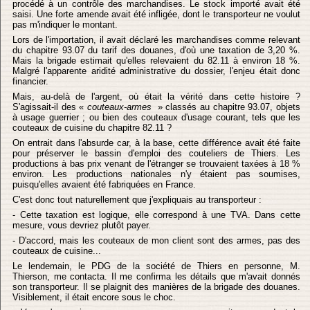
procédé à un contrôle des marchandises. Le stock importé avait été
saisi. Une forte amende avait été infligée, dont le transporteur ne voulut
pas m'indiquer le montant.
Lors de l'importation, il avait déclaré les marchandises comme relevant
du chapitre 93.07 du tarif des douanes, d'où une taxation de 3,20 %.
Mais la brigade estimait qu'elles relevaient du 82.11 à environ 18 %.
Malgré l'apparente aridité administrative du dossier, l'enjeu était donc
financier.
Mais, au-delà de l'argent, où était la vérité dans cette histoire ?
S'agissait-il des «
couteaux-armes
» classés au chapitre 93.07, objets
à usage guerrier ; ou bien des couteaux d'usage courant, tels que les
couteaux de cuisine du chapitre 82.11 ?
On entrait dans l'absurde car, à la base, cette différence avait été faite
pour préserver le bassin d'emploi des couteliers de Thiers. Les
productions à bas prix venant de l'étranger se trouvaient taxées à 18 %
environ. Les productions nationales n'y étaient pas soumises,
puisqu'elles avaient été fabriquées en France.
C'est donc tout naturellement que j'expliquais au transporteur :
- Cette taxation est logique, elle correspond à une TVA. Dans cette
mesure, vous devriez plutôt payer.
- D'accord, mais les couteaux de mon client sont des armes, pas des
couteaux de cuisine...
Le lendemain, le PDG de la société de Thiers en personne, M.
Thierson, me contacta. Il me confirma les détails que m'avait donnés
son transporteur. Il se plaignit des manières de la brigade des douanes.
Visiblement, il était encore sous le choc.