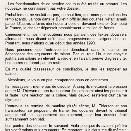
- Les fonctionnaires de ce service ont tous été mutés ou promus. Les
nouveaux ne connaissent pas votre dossier.
Probablement ne voulait-on pas, en haut lieu, que nous persuadions les
remplaçants. La note dans le Bulletin officiel des douanes n'était jamais
parue. D'autres affaires identiques à celle-ci devaient exister. Sur toute
la France, le dossier dépassait probablement le million de francs.
Curieusement, nos interlocuteurs nous parlaient des textes douaniers
allemands, nous disant qu'il fallait progressivement s'aligner dessus.
Pourtant, nous n'étions qu'au début des années 1990.
Nous pensions que l'entrevue se déroulerait dans le calme, en
échangeant des arguments de raison. Pas du tout. Un jeune aboyeur
justifia son salaire en élevant la voix et en faisant preuve d'agressivité.
Les autres ne furent pas en reste.
En ma qualité d'assesseur de conciliation, je dus les rappeler au
calme :
- Messieurs, je vous en prie, comportons-nous en gentlemen.
Ils n'essayaient même pas de discuter. À cinq, ils mettaient la pression
contre M. Thierson et son transporteur. Ils pensaient ainsi les pousser à
la faute : une réaction par la colère. Mais ceux-ci restèrent d'un calme
olympien.
L'entrevue se termina de manière plutôt sèche, M. Thierson et son
transporteur se proposant de traîner les douanes devant le tribunal
administratif. Ils gagneraient certainement, car leur dossier était
suffisamment bien bâti.
Les pontes des douanes le savaient. Voilà pourquoi ils avaient préféré
les vociférations aux arguments. En repartant, l'un d'eux me dit même :