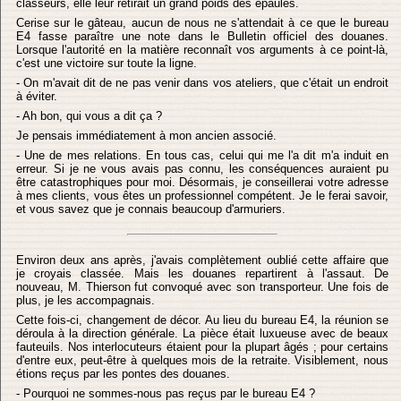
classeurs, elle leur retirait un grand poids des épaules.
Cerise sur le gâteau, aucun de nous ne s'attendait à ce que le bureau
E4 fasse paraître une note dans le Bulletin officiel des douanes.
Lorsque l'autorité en la matière reconnaît vos arguments à ce point-là,
c'est une victoire sur toute la ligne.
- On m'avait dit de ne pas venir dans vos ateliers, que c'était un endroit
à éviter.
- Ah bon, qui vous a dit ça ?
Je pensais immédiatement à mon ancien associé.
- Une de mes relations. En tous cas, celui qui me l'a dit m'a induit en
erreur. Si je ne vous avais pas connu, les conséquences auraient pu
être catastrophiques pour moi. Désormais, je conseillerai votre adresse
à mes clients, vous êtes un professionnel compétent. Je le ferai savoir,
et vous savez que je connais beaucoup d'armuriers.
Environ deux ans après, j'avais complètement oublié cette affaire que
je croyais classée. Mais les douanes repartirent à l'assaut. De
nouveau, M. Thierson fut convoqué avec son transporteur. Une fois de
plus, je les accompagnais.
Cette fois-ci, changement de décor. Au lieu du bureau E4, la réunion se
déroula à la direction générale. La pièce était luxueuse avec de beaux
fauteuils. Nos interlocuteurs étaient pour la plupart âgés ; pour certains
d'entre eux, peut-être à quelques mois de la retraite. Visiblement, nous
étions reçus par les pontes des douanes.
- Pourquoi ne sommes-nous pas reçus par le bureau E4 ?