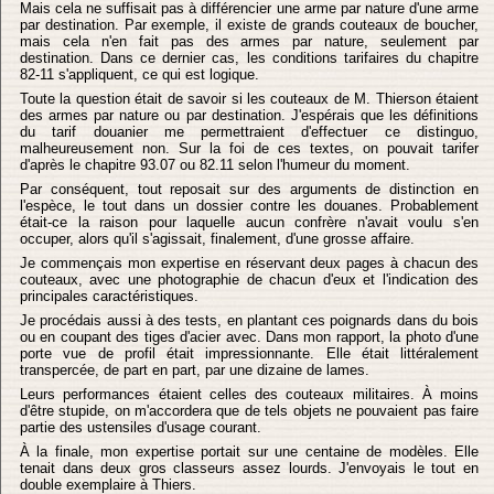
Mais cela ne suffisait pas à différencier une arme par nature d'une arme
par destination. Par exemple, il existe de grands couteaux de boucher,
mais cela n'en fait pas des armes par nature, seulement par
destination. Dans ce dernier cas, les conditions tarifaires du chapitre
82-11 s'appliquent, ce qui est logique.
Toute la question était de savoir si les couteaux de M. Thierson étaient
des armes par nature ou par destination. J'espérais que les définitions
du tarif douanier me permettraient d'effectuer ce distinguo,
malheureusement non. Sur la foi de ces textes, on pouvait tarifer
d'après le chapitre 93.07 ou 82.11 selon l'humeur du moment.
Par conséquent, tout reposait sur des arguments de distinction en
l'espèce, le tout dans un dossier contre les douanes. Probablement
était-ce la raison pour laquelle aucun confrère n'avait voulu s'en
occuper, alors qu'il s'agissait, finalement, d'une grosse affaire.
Je commençais mon expertise en réservant deux pages à chacun des
couteaux, avec une photographie de chacun d'eux et l'indication des
principales caractéristiques.
Je procédais aussi à des tests, en plantant ces poignards dans du bois
ou en coupant des tiges d'acier avec. Dans mon rapport, la photo d'une
porte vue de profil était impressionnante. Elle était littéralement
transpercée, de part en part, par une dizaine de lames.
Leurs performances étaient celles des couteaux militaires. À moins
d'être stupide, on m'accordera que de tels objets ne pouvaient pas faire
partie des ustensiles d'usage courant.
À la finale, mon expertise portait sur une centaine de modèles. Elle
tenait dans deux gros classeurs assez lourds. J'envoyais le tout en
double exemplaire à Thiers.