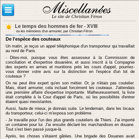
Le site de Christian Féron
Le temps des hommes de fer - XVIII
ou les mémoires d'un armurier, par Christian Féron
De l'espèce des couteaux
Un matin, je reçus un appel téléphonique d'un transporteur qui travaillait
au nord de Paris.
- Dites-moi, puisque vous êtes assesseur à la Commission de
conciliation et d'expertise douanière, et aussi inscrit à la Compagnie
des experts en armes et munitions près les cours d'appel, pourriez-
vous donner votre avis sur la distinction en l'espèce d'un lot de
couteaux ?
On ne peut être expert qu'en son métier. Or, je n'étais pas coutelier.
Mais, étant armurier, cela incluait forcément les couteaux. J'attendais
une première affaire d'expertise importante. Malheureusement, la liste
était complète à la Cour d'appel de Paris, où les possibilités d'entrer
étaient quasi inexistantes.
Aussi, faute de mieux, je donnais suite. Le lendemain, dans les locaux
du transporteur, celui-ci m'exposa son problème.
- Je travaille pour l'un des plus grands couteliers de Thiers. J'ai importé
un container pour lui. J'ai ensuite déclaré les marchandises en douane.
Tout s'est bien passé jusque-là.
Après, les choses s'étaient gâtées. Une brigade des Douanes avait