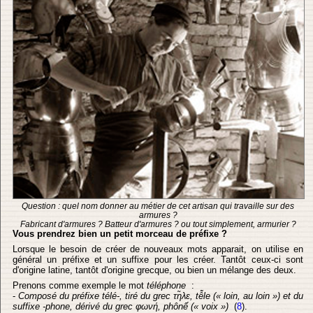
Question : quel nom donner au métier de cet artisan qui travaille sur des
armures ?
Fabricant d'armures ? Batteur d'armures ? ou tout simplement, armurier ?
Vous prendrez bien un petit morceau de préfixe ?
Lorsque le besoin de créer de nouveaux mots apparait, on utilise en
général un préfixe et un suffixe pour les créer. Tantôt ceux-ci sont
d'origine latine, tantôt d'origine grecque, ou bien un mélange des deux.
Prenons comme exemple le mot
téléphone
:
-
Composé du préfixe télé-, tiré du grec τη̃λε, tễle (« loin, au loin ») et du
suffixe -phone, dérivé du grec φωνή, phônế (« voix »)
(
8
).