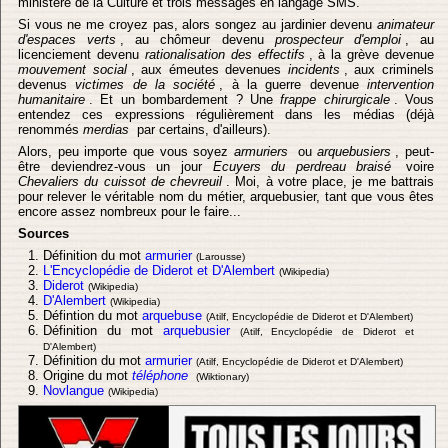
ministère de la Culture et trois messages en langage SMS.
Si vous ne me croyez pas, alors songez au jardinier devenu
animateur
d'espaces verts
, au chômeur devenu
prospecteur d'emploi
, au
licenciement devenu
rationalisation des effectifs
, à la grève devenue
mouvement social
, aux émeutes devenues
incidents
, aux criminels
devenus
victimes de la société
, à la guerre devenue
intervention
humanitaire
. Et un bombardement ? Une
frappe chirurgicale
. Vous
entendez ces expressions régulièrement dans les médias (déjà
renommés
merdias
par certains, d'ailleurs).
Alors, peu importe que vous soyez
armuriers
ou
arquebusiers
, peut-
être deviendrez-vous un jour
Ecuyers du perdreau braisé
voire
Chevaliers du cuissot de chevreuil
. Moi, à votre place, je me battrais
pour relever le véritable nom du métier, arquebusier, tant que vous êtes
encore assez nombreux pour le faire...
Sources
Définition du mot
armurier
(Larousse)
L'Encyclopédie de Diderot et D'Alembert
(Wikipedia)
Diderot
(Wikipedia)
D'Alembert
(Wikipedia)
Défintion du mot
arquebuse
(Atilf, Encyclopédie de Diderot et D'Alembert)
Définition du mot
arquebusier
(Atilf, Encyclopédie de Diderot et
D'Alembert)
Définition du mot
armurier
(Atilf, Encyclopédie de Diderot et D'Alembert)
Origine du mot
téléphone
(Wiktionary)
Novlangue
(Wikipedia)