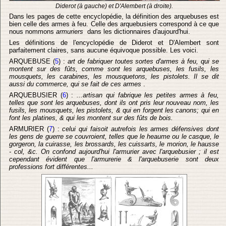
Diderot (à gauche) et D'Alembert (à droite).
Dans les pages de cette encyclopédie, la définition des arquebuses est
bien celle des armes à feu. Celle des arquebusiers correspond à ce que
nous nommons
armuriers
dans les dictionnaires d'aujourd'hui.
Les définitions de l'encyclopédie de Diderot et D'Alembert sont
parfaitement claires, sans aucune équivoque possible. Les voici.
ARQUEBUSE (
5
) :
art de fabriquer toutes sortes d'armes à feu, qui se
montent sur des fûts, comme sont les arquebuses, les fusils, les
mousquets, les carabines, les mousquetons, les pistolets. Il se dit
aussi du commerce, qui se fait de ces armes
.
ARQUEBUSIER (
6
) :
...artisan qui fabrique les petites armes à feu,
telles que sont les arquebuses, dont ils ont pris leur nouveau nom, les
fusils, les mousquets, les pistolets, & qui en forgent les canons; qui en
font les platines, & qui les montent sur des fûts de bois.
ARMURIER (
7
) :
celui qui faisoit autrefois les armes défensives dont
les gens de guerre se couvroient, telles que le heaume ou le casque, le
gorgeron, la cuirasse, les brossards, les cuissarts, le morion, le hausse
- col, &c. On confond aujourd'hui l'armurier avec l'arquebusier ; il est
cependant évident que l'armurerie & l'arquebuserie sont deux
professions fort différentes...