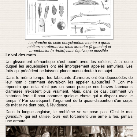
La planche de cette encyclopédie montre à quels
métiers se réfèrent les mots armurier (à gauche) et
arquebusier (à droite) sans équivoque possible.
Le vol des mots
Un glissement sémantique s'est opéré avec les siècles, à la suite
duquel les arquebusiers ont été improprement appelés armuriers. Les
faits qui précèdent ne laissent planer aucun doute à ce sujet.
Dans le même temps, les fabricants d'armures ont été dépossédés de
leur nom : comment devrait-on les appeler aujourd'hui ? L'on me
répondra que cela n'est pas un souci puisque nos braves fabricants
d'armures n'existent plus vraiment. Mais, dans ce cas, comment un
historien fera t-il pour nommer quelque chose qui a disparu avec le
temps ? Par conséquent, l'argument de la quasi-disparition d'un corps
de métier ne tient pas, à l'évidence...
Dans la langue anglaise, le problème se se pose pas. C'est le mot
gunsmith
qui est utilisé.
Gun
est forcément une arme à feu, jamais
une armure.