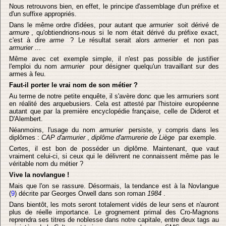
Nous retrouvons bien, en effet, le principe d'assemblage d'un préfixe et
d'un suffixe appropriés.
Dans le même ordre d'idées, pour autant que
armurier
soit dérivé de
armure
, qu'obtiendrions-nous si le nom était dérivé du préfixe exact,
c'est à dire
arme
? Le résultat serait alors
armerier
et non pas
armurier
...
Même avec cet exemple simple, il n'est pas possible de justifier
l'emploi du nom
armurier
pour désigner quelqu'un travaillant sur des
armes à feu.
Faut-il porter le vrai nom de son métier ?
Au terme de notre petite enquête, il s'avère donc que les armuriers sont
en réalité des arquebusiers. Cela est attesté par l'histoire européenne
autant que par la première encyclopédie française, celle de Diderot et
D'Alembert.
Néanmoins, l'usage du nom
armurier
persiste, y compris dans les
diplômes :
CAP d'armurier
,
diplôme d'armurerie de Liège
par exemple.
Certes, il est bon de posséder un diplôme. Maintenant, que vaut
vraiment celui-ci, si ceux qui le délivrent ne connaissent même pas le
véritable nom du métier ?
Vive la novlangue !
Mais que l'on se rassure. Désormais, la tendance est à la Novlangue
(
9
) décrite par Georges Orwell dans son roman
1984
.
Dans bientôt, les mots seront totalement vidés de leur sens et n'auront
plus de réelle importance. Le grognement primal des Cro-Magnons
reprendra ses titres de noblesse dans notre capitale, entre deux tags au