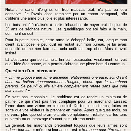
Nota
: le canon d'origine, en trop mauvais état, n'a pas pu être
conservé. Je l'avais donc remplacé par un canon octogonal, afin
d'obtenir une arme plus jolie et plus intéressante.
Les bois ont été réalisés à partir d'ébauches de noyer brut de plus de
25 ans de séchage naturel. Les quadrillages ont été faits à la main,
comme il se doit.
Pour la petite histoire, cette arme l'a échappé belle, car, lorsque mon
client avait posé le peu qu'il en restait sur mon bureau, je lui avais
conseillé de ne rien faire car cela coûterait trop cher. Mais il avait
insisté.
Et c'est ainsi que son arme a fini par ressusciter. Finalement, on voit
que l'idée était bonne, et a permis d'obtenir une pièce hors du commun.
Question d'un internaute
« On me propose une arme ancienne relativement onéreuse, soit-disant
dans sa finition rigoureusement d'origine, chose que le marchand
prétend. Se peut-il qu'elle ait été complètement refaite sans que cela
soit visible ? »
Ce n'est pas impossible. Le problème est de rendre un minimum de
patine, ce qui n'est pas très compliqué pour un marchand. Laissez
l'arme dans une vitrine en plein soleil. De temps en temps, faites en
sorte que vos visiteurs la prennent en mains. Après quelques mois, on
ne verra plus que cette arme a été complètement refaite, car les tons
du vernis ou du bronzage n'auront plus l'air trop neufs.
En général, les marchands prétendent toujours que leurs armes sont
«
dans leur jus
» même si leur aspect est «
trop beau pour être vrai
».